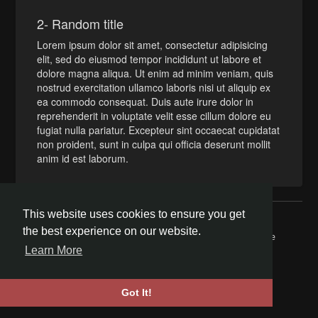
2- Random title
Lorem ipsum dolor sit amet, consectetur adipisicing
elit, sed do eiusmod tempor incididunt ut labore et
dolore magna aliqua. Ut enim ad minim veniam, quis
nostrud exercitation ullamco laboris nisi ut aliquip ex
ea commodo consequat. Duis aute irure dolor in
reprehenderit in voluptate velit esse cillum dolore eu
fugiat nulla pariatur. Excepteur sint occaecat cupidatat
non proident, sunt in culpa qui officia deserunt mollit
anim id est laborum.
This website uses cookies to ensure you get
© 2026 BiblePay Social Media
the best experience on our website.
Home
About
Contact Us
Privacy Policy
Terms of Use
Request refund
Blog
Developers
Learn More
Language
Got It!